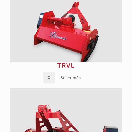
TRVL
Saber más
SABER MÁS
SABER M