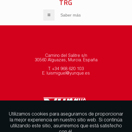
TRG
Saber más
SABER MÁS
SABER M
Camino del Salitre s/n
30560 Alguazas, Murcia. España
T. +34 968 620 103
E. luismiguel@yunque.es
Utilizamos cookies para asegurarnos de proporcionar
la mejor experiencia en nuestro sitio web. Si continúa
utilizando este sitio, asumiremos que está satisfecho
con él.