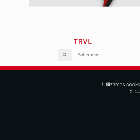
SABER MÁS
SA
TRVL
Saber más
Utilizamos cooki
Si c
Camino del Salitre s/n
30560 Alguazas, Murcia. España
T. +34 968 620 103
E. luismiguel@yunque.es