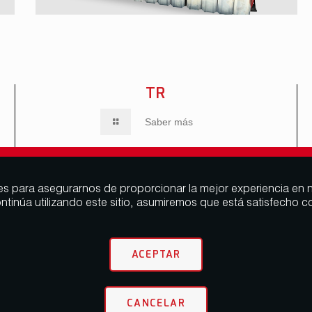
BER MÁS
SABER MÁS
SABER 
TR
Saber más
es para asegurarnos de proporcionar la mejor experiencia en n
ontinúa utilizando este sitio, asumiremos que está satisfecho co
ACEPTAR
CANCELAR