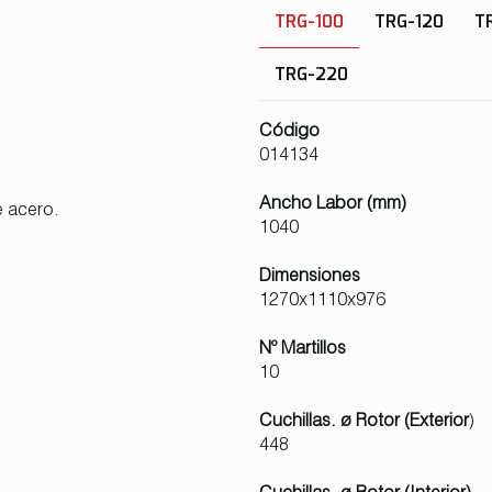
TRG-100
TRG-120
T
TRG-220
Código
014134
Ancho Labor (mm)
e acero.
1040
Dimensiones
1270x1110x976
Nº Martillos
10
Cuchillas. ø Rotor (Exterior
)
448