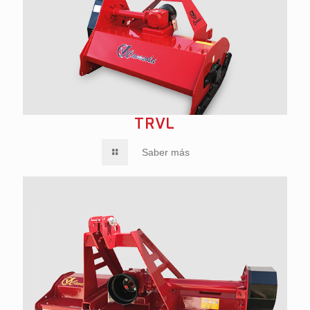
TRVL
Saber más
SABER MÁS
SABER M