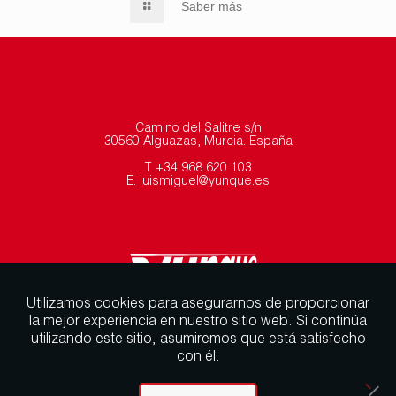
Saber más
SABER MÁS
SABER M
Camino del Salitre s/n
30560 Alguazas, Murcia. España
T. +34 968 620 103
E. luismiguel@yunque.es
Utilizamos cookies para asegurarnos de proporcionar
la mejor experiencia en nuestro sitio web. Si continúa
utilizando este sitio, asumiremos que está satisfecho
con él.