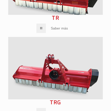
TR
Saber más
SABER MÁS
SABER M
TRG