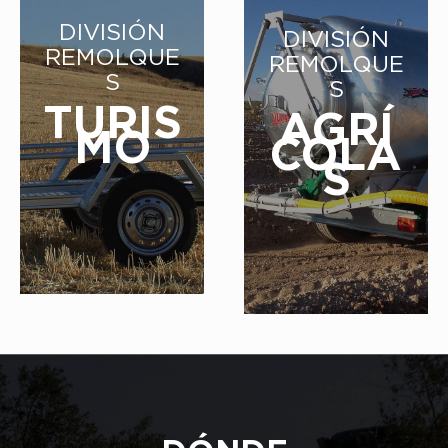
DIVISIÓN
DIVISIÓN
REMOLQUE
REMOLQUE
S
S
TURIS
AGRÍ
MO
COLA
S